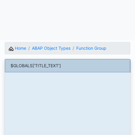
Home
ABAP Object Types
Function Group
$GLOBALS['TITLE_TEXT']