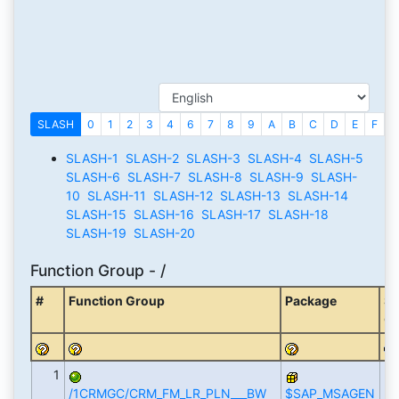
SLASH
0
1
2
3
4
6
7
8
9
A
B
C
D
E
F
G
SLASH-1
SLASH-2
SLASH-3
SLASH-4
SLASH-5
SLASH-6
SLASH-7
SLASH-8
SLASH-9
SLASH-
10
SLASH-11
SLASH-12
SLASH-13
SLASH-14
SLASH-15
SLASH-16
SLASH-17
SLASH-18
SLASH-19
SLASH-20
Function Group - /
#
Function Group
Package
So
C
1
/1CRMGC/CRM_FM_LR_PLN___BW
$SAP_MSAGEN